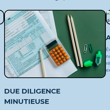
É
n
r
ex
DUE DILIGENCE
MINUTIEUSE