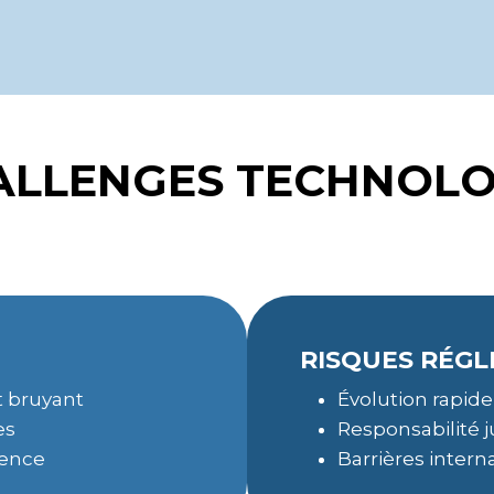
ALLENGES TECHNOL
RISQUES RÉG
t bruyant
Évolution rapid
es
Responsabilité j
ience
Barrières intern