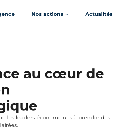
gence
Nos actions
Actualités
ence au cœur de
on
gique
 les leaders économiques à prendre des
lairées.